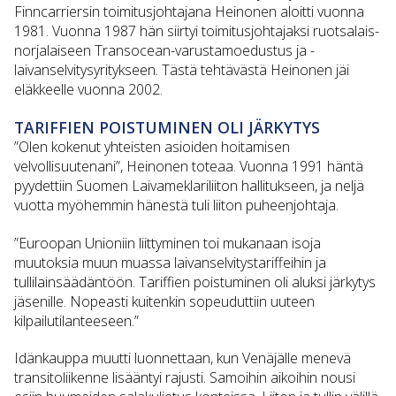
Finncarriersin toimitusjohtajana Heinonen aloitti vuonna
1981. Vuonna 1987 hän siirtyi toimitusjohtajaksi ruotsalais-
norjalaiseen Transocean-varustamoedustus ja -
laivanselvitysyritykseen. Tästä tehtävästä Heinonen jäi
eläkkeelle vuonna 2002.
TARIFFIEN POISTUMINEN OLI JÄRKYTYS
”Olen kokenut yhteisten asioiden hoitamisen
velvollisuutenani”, Heinonen toteaa. Vuonna 1991 häntä
pyydettiin Suomen Laivameklariliiton hallitukseen, ja neljä
vuotta myöhemmin hänestä tuli liiton puheenjohtaja.
”Euroopan Unioniin liittyminen toi mukanaan isoja
muutoksia muun muassa laivanselvitystariffeihin ja
tullilainsäädäntöön. Tariffien poistuminen oli aluksi järkytys
jäsenille. Nopeasti kuitenkin sopeuduttiin uuteen
kilpailutilanteeseen.”
Idänkauppa muutti luonnettaan, kun Venäjälle menevä
transitoliikenne lisääntyi rajusti. Samoihin aikoihin nousi