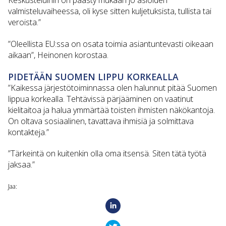
Keskusteluihin on päästy mukaan jo asioiden
valmisteluvaiheessa, oli kyse sitten kuljetuksista, tullista tai
veroista.”
”Oleellista EU:ssa on osata toimia asiantuntevasti oikeaan
aikaan”, Heinonen korostaa.
PIDETÄÄN SUOMEN LIPPU KORKEALLA
”Kaikessa järjestötoiminnassa olen halunnut pitää Suomen
lippua korkealla. Tehtävissä pärjääminen on vaatinut
kielitaitoa ja halua ymmärtää toisten ihmisten näkökantoja.
On oltava sosiaalinen, tavattava ihmisiä ja solmittava
kontakteja.”
”Tärkeintä on kuitenkin olla oma itsensä. Siten tätä työtä
jaksaa.”
Jaa: