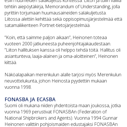
esiin huumeiden salakuljetus konteissa. Liiton ja tullin välillä
tehtiin aiepöytäkirja, Memorandum of Understanding, jolla
pyrittiin torjumaan huumausaineiden salakuljetusta.
Liitossa alettiin kehittää sekä oppisopimusjärjestelmää että
satamaliikenteen Portnet-tietojärjestelmää.
”Koin, että saimme paljon aikaan”, Heinonen toteaa
vuoteen 2000 jatkuneesta puheenjohtajakaudestaan.
”Liiton hallituksen kanssa oli helppo tehdä töitä. Hallitus oli
asiantunteva, laaja-alainen ja oma-aloitteinen”, Heinonen
kiittää.
Näköalapaikan merenkulun alalle tarjosi myös Merenkulun
neuvottelukunta, johon Heinosta pyydettiin mukaan
vuonna 1998.
FONASBA JA ECASBA
Suomi oli mukana niiden yhdentoista maan joukossa, jotka
vuonna 1969 perustivat FONASBAn (Federation of
National Shipbrokers and Agents). Vuonna 1994 Gunnar
Heinonen valittiin pohjoismaiden edustajaksi FONASBAn