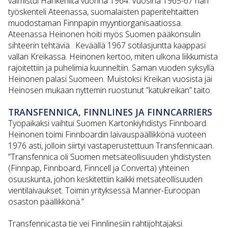
valmistui Hankenilta vuonna 1964. Vuosina 1965-67 hän
työskenteli Ateenassa, suomalaisten paperitehtaitten
muodostaman Finnpapin myyntiorganisaatiossa.
Ateenassa Heinonen hoiti myös Suomen pääkonsulin
sihteerin tehtäviä. Keväällä 1967 sotilasjuntta kaappasi
vallan Kreikassa. Heinonen kertoo, miten ulkona liikkumista
rajoitettiin ja puhelimia kuunneltiin. Saman vuoden syksyllä
Heinonen palasi Suomeen. Muistoksi Kreikan vuosista jäi
Heinosen mukaan nyttemin ruostunut ”katukreikan” taito.
TRANSFENNICA, FINNLINES JA FINNCARRIERS
Työpaikaksi vaihtui Suomen Kartonkiyhdistys Finnboard.
Heinonen toimi Finnboardin laivauspäällikkönä vuoteen
1976 asti, jolloin siirtyi vastaperustettuun Transfennicaan.
”Transfennica oli Suomen metsäteollisuuden yhdistysten
(Finnpap, Finnboard, Finncell ja Converta) yhteinen
osuuskunta, johon keskitettiin kaikki metsäteollisuuden
vientilaivaukset. Toimin yrityksessä Manner-Euroopan
osaston päällikkönä.”
Transfennicasta tie vei Finnlinesiin rahtijohtajaksi.