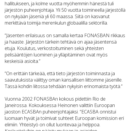
hallitukseen, ja kolme vuotta myöhemmin hänestä tuli
järjestön puheenjohtaja. Yli 50 vuotta toimineella järjestöllä
on nykyään jäseniä yli 60 maassa. Siitä on kasvanut
merkittävä toimija merenkulun globaalilla sektorilla.
”Jäsenten erilaisuus on samalla kertaa FONASBAN rikkaus
ja haaste. Järjestön tärkein tehtävä on ajaa jäsentensä
etuja. Koulutus, verkostoituminen sekä yhteisten
pelisääntöjen luominen ja ylläpitäminen ovat myös
keskeisiä asioita.”
”On erittäin tärkeää, että tieto järjestön toiminnasta ja
saavutuksista välittyy oman kansallisen liittomme jäsenille.
Tässä kohdin liitossa tehdään nykyisin erinomaista työtä.”
Vuonna 2002 FONASBAn kokous pidettiin Rio de
Janeirossa. Kokouksessa Heinonen valittiin Euroopan
jaoston ECASBAn puheenjohtajaksi. ”ECASBA onnistui
luomaan hyvät ja toimivat suhteet Euroopan komission eri
elimiin. Yhteistyö on ollut luontevaa ja helppoa.