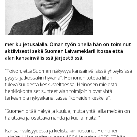
Hannu Honka
Kari Koivu
Rolf Sandberg
Nils Österberg
merikuljetusalalla. Oman työn ohella hän on toiminut
MS Heike Bos
aktiivisesti sekä Suomen Laivameklariliitossa että
alan kansainvälisissä järjestöissä.
”Toivon, että Suomen näkyvyys kansainvälisissä yhteyksissä
pysyisi jatkossakin hyvänä”, Heinonen toteaa liiton
tulevaisuudesta keskusteltaessa. Heinosen mielestä
henkilökohtaiset suhteet alan toimijoihin ovat yhtä
tärkeämpiä nykyaikana, tässä ”koneiden keskellä”.
”Suomen pitää näkyä ja kuulua, mutta yhtä lailla meidän on
haluttava ja osattava nähdä ja kuulla muita. ”
Kansainvälisyydestä ja kielistä kiinnostunut Heinonen